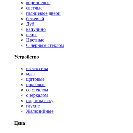
коричневые
светлые
глянцевые двери
бежевый
Дуб
капучино
венге
Цветные
С чёрным стеклом
Устройство
из массива
мдф
щитовые
царговые
со стеклом
с зеркалом
под покраску
глухие
Жалюзийные
Цена