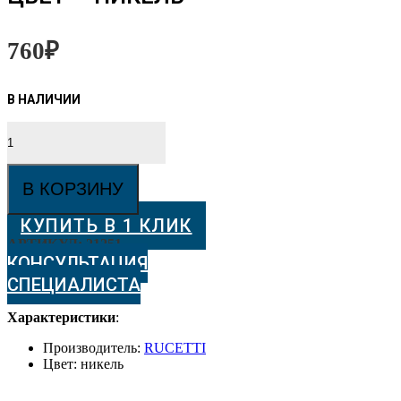
760
₽
Количество
товара
Ключевой
цилиндр
В КОРЗИНУ
Rucetti
с
КУПИТЬ В 1 КЛИК
поворотной
ручкой
АРТИКУЛ:
21251
R60CK
КОНСУЛЬТАЦИЯ
SN
СПЕЦИАЛИСТА
Цвет
-
Характеристики
:
никель
Производитель:
RUCETTI
Цвет: никель