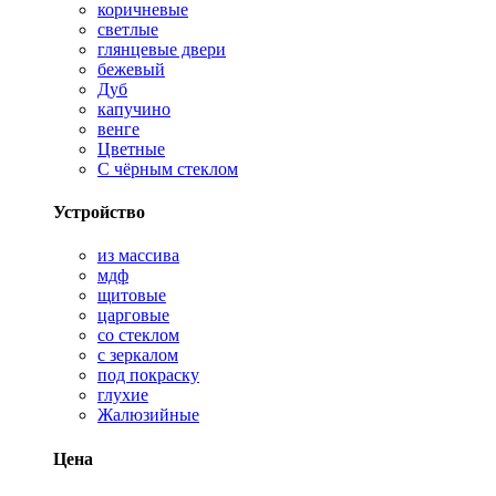
коричневые
светлые
глянцевые двери
бежевый
Дуб
капучино
венге
Цветные
С чёрным стеклом
Устройство
из массива
мдф
щитовые
царговые
со стеклом
с зеркалом
под покраску
глухие
Жалюзийные
Цена