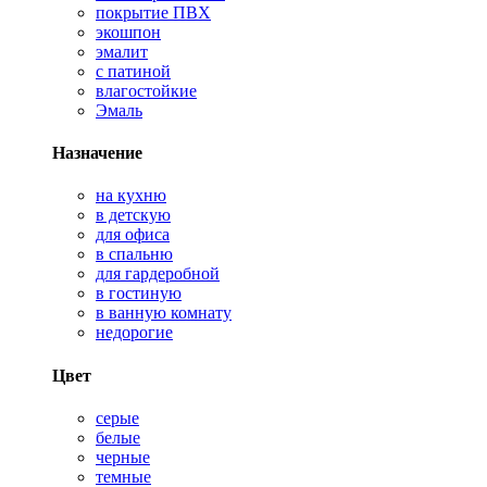
покрытие ПВХ
экошпон
эмалит
с патиной
влагостойкие
Эмаль
Назначение
на кухню
в детскую
для офиса
в спальню
для гардеробной
в гостиную
в ванную комнату
недорогие
Цвет
серые
белые
черные
темные