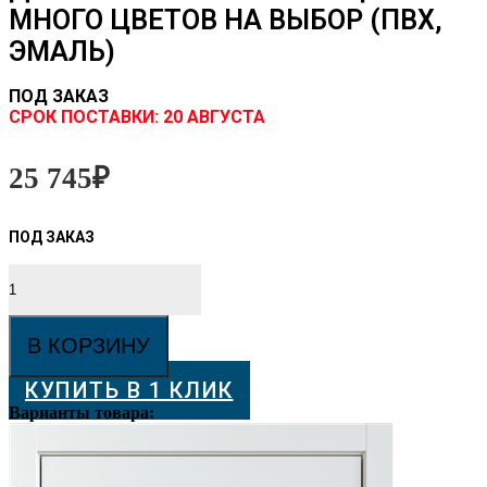
МНОГО ЦВЕТОВ НА ВЫБОР (ПВХ,
ЭМАЛЬ)
ПОД ЗАКАЗ
CРОК ПОСТАВКИ:
20 АВГУСТА
25 745
₽
Количество
товара
Дверь
ПО
В КОРЗИНУ
Новита
Фелиция
КУПИТЬ В 1 КЛИК
4
МНОГО
Варианты товара:
ЦВЕТОВ
НА
ВЫБОР