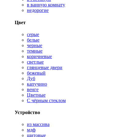
в ванную комнату
недорогие
Цвет
серые
белые
черные
темные
коричневые
светлые
глянцевые двери
бежевый
Дуб
капучино
венге
Цветные
С чёрным стеклом
Устройство
из массива
мдф
щитовые