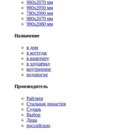
960х2070 мм
980х2050 мм
780х2000 мм
980х2070 мм
990х2080 мм
Назначение
в дом
в коттедж
в квартиру
в хрущёвку
внутренние
недорогие
Производитель
Райтвер
Стальная династия
Сударь
Выбор
Дива
российские