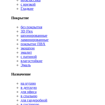
неоклассика
с врезкой
Гладкие
Покрытие
без покрытия
3D Flex
шпонированные
ламинированные
покрытие ПВХ
экошпон
эмалит
с патиной
влагостойкие
Эмаль
Назначение
на кухню
в детскую
для офиса
в спальню
для гардеробной
в гостиную