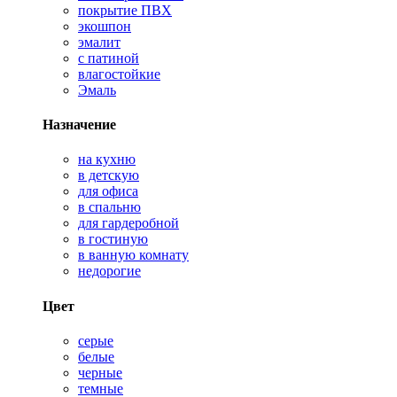
покрытие ПВХ
экошпон
эмалит
с патиной
влагостойкие
Эмаль
Назначение
на кухню
в детскую
для офиса
в спальню
для гардеробной
в гостиную
в ванную комнату
недорогие
Цвет
серые
белые
черные
темные