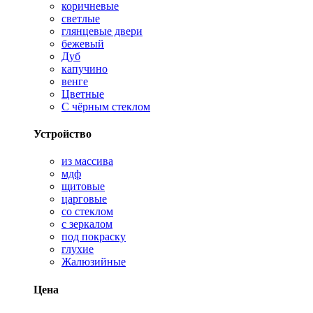
коричневые
светлые
глянцевые двери
бежевый
Дуб
капучино
венге
Цветные
С чёрным стеклом
Устройство
из массива
мдф
щитовые
царговые
со стеклом
с зеркалом
под покраску
глухие
Жалюзийные
Цена