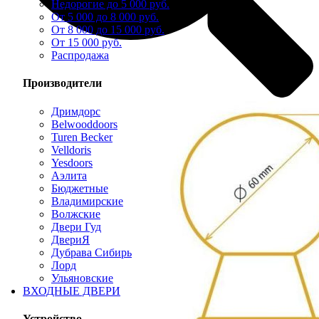
Недорогие до 5 000 руб.
От 5 000 до 8 000 руб.
От 8 000 до 15 000 руб.
От 15 000 руб.
Распродажа
Производители
Дримдорс
Belwooddoors
Turen Becker
Velldoris
Yesdoors
Аэлита
Бюджетные
Владимирские
Волжские
Двери Гуд
ДвериЯ
Дубрава Сибирь
Лорд
Ульяновские
ВХОДНЫЕ ДВЕРИ
Устройство