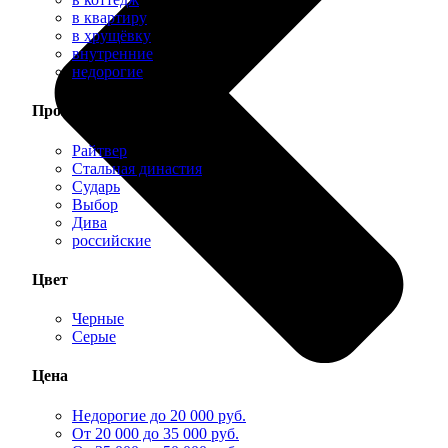
в квартиру
в хрущёвку
внутренние
недорогие
Производитель
Райтвер
Стальная династия
Сударь
Выбор
Дива
российские
Цвет
Черные
Серые
Цена
Недорогие до 20 000 руб.
От 20 000 до 35 000 руб.