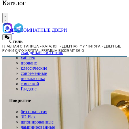
Каталог
МЕЖКОМНАТНЫЕ ДВЕРИ
Стиль
ГЛАВНАЯ СТРАНИЦА
»
КАТАЛОГ
»
ДВЕРНАЯ ФУРНИТУРА
»
ДВЕРНЫЕ
РУЧКИ ONYX KRYSTAL PREMIUM B6029 MT SG Q
скандинавский стиль
хай тек
прованс
классические
современные
неоклассика
с врезкой
Гладкие
Покрытие
без покрытия
3D Flex
шпонированные
ламинированные