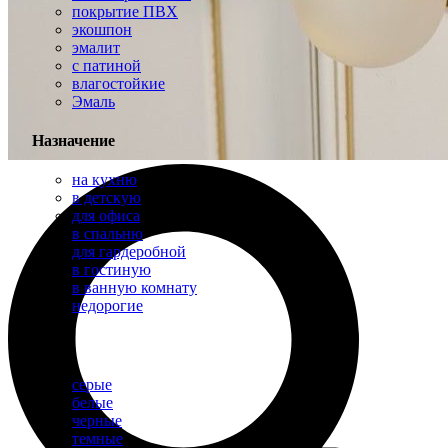
покрытие ПВХ
экошпон
эмалит
с патиной
влагостойкие
Эмаль
Назначение
на кухню
в детскую
для офиса
в спальню
для гардеробной
в гостиную
в ванную комнату
недорогие
Цвет
серые
белые
черные
темные