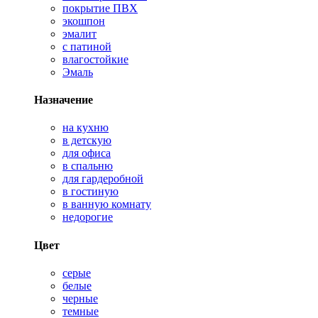
покрытие ПВХ
экошпон
эмалит
с патиной
влагостойкие
Эмаль
Назначение
на кухню
в детскую
для офиса
в спальню
для гардеробной
в гостиную
в ванную комнату
недорогие
Цвет
серые
белые
черные
темные