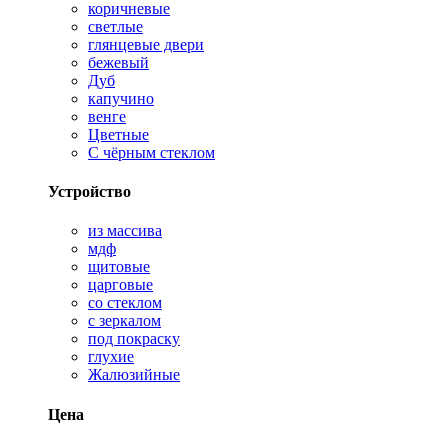
коричневые
светлые
глянцевые двери
бежевый
Дуб
капучино
венге
Цветные
С чёрным стеклом
Устройство
из массива
мдф
щитовые
царговые
со стеклом
с зеркалом
под покраску
глухие
Жалюзийные
Цена