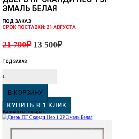
ЭМАЛЬ БЕЛАЯ
ПОД ЗАКАЗ
CРОК ПОСТАВКИ:
21 АВГУСТА
21 790
₽
13 500
₽
Количество
товара
Дверь
ПГ
В КОРЗИНУ
Сканди
Нео
КУПИТЬ В 1 КЛИК
1
3P
Варианты товара:
Эмаль
Белая