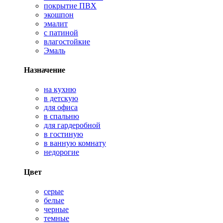
покрытие ПВХ
экошпон
эмалит
с патиной
влагостойкие
Эмаль
Назначение
на кухню
в детскую
для офиса
в спальню
для гардеробной
в гостиную
в ванную комнату
недорогие
Цвет
серые
белые
черные
темные