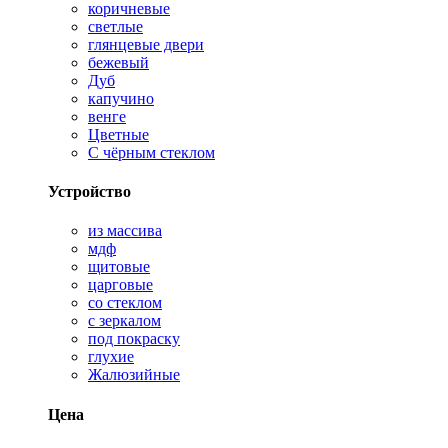
коричневые
светлые
глянцевые двери
бежевый
Дуб
капучино
венге
Цветные
С чёрным стеклом
Устройство
из массива
мдф
щитовые
царговые
со стеклом
с зеркалом
под покраску
глухие
Жалюзийные
Цена