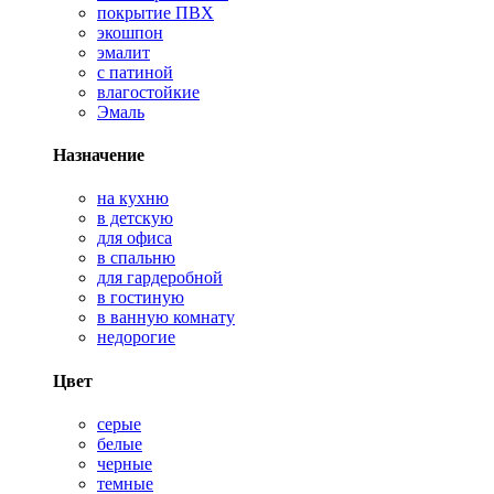
покрытие ПВХ
экошпон
эмалит
с патиной
влагостойкие
Эмаль
Назначение
на кухню
в детскую
для офиса
в спальню
для гардеробной
в гостиную
в ванную комнату
недорогие
Цвет
серые
белые
черные
темные