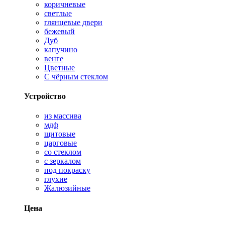
коричневые
светлые
глянцевые двери
бежевый
Дуб
капучино
венге
Цветные
С чёрным стеклом
Устройство
из массива
мдф
щитовые
царговые
со стеклом
с зеркалом
под покраску
глухие
Жалюзийные
Цена