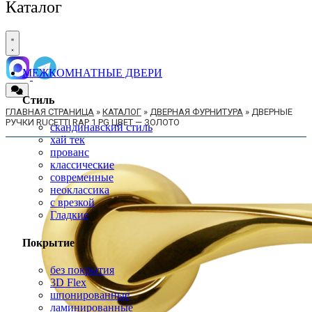
Каталог
МЕЖКОМНАТНЫЕ ДВЕРИ
Стиль
ГЛАВНАЯ СТРАНИЦА
»
КАТАЛОГ
»
ДВЕРНАЯ ФУРНИТУРА
»
ДВЕРНЫЕ
РУЧКИ RUCETTI RAP 1 PG ЦВЕТ — ЗОЛОТО
скандинавский стиль
хай тек
прованс
классические
современные
неоклассика
с врезкой
Гладкие
Покрытие
без покрытия
3D Flex
шпонированные
ламинированные