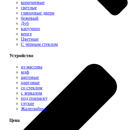
коричневые
светлые
глянцевые двери
бежевый
Дуб
капучино
венге
Цветные
С чёрным стеклом
Устройство
из массива
мдф
щитовые
царговые
со стеклом
с зеркалом
под покраску
глухие
Жалюзийные
Цена