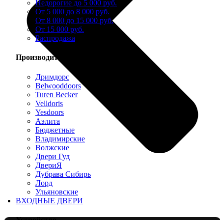
Недорогие до 5 000 руб.
От 5 000 до 8 000 руб.
От 8 000 до 15 000 руб.
От 15 000 руб.
Распродажа
Производители
Дримдорс
Belwooddoors
Turen Becker
Velldoris
Yesdoors
Аэлита
Бюджетные
Владимирские
Волжские
Двери Гуд
ДвериЯ
Дубрава Сибирь
Лорд
Ульяновские
ВХОДНЫЕ ДВЕРИ
Устройство