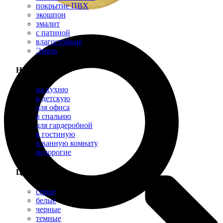
покрытие ПВХ
экошпон
эмалит
с патиной
влагостойкие
Эмаль
Назначение
на кухню
в детскую
для офиса
в спальню
для гардеробной
в гостиную
в ванную комнату
недорогие
Цвет
серые
белые
черные
темные