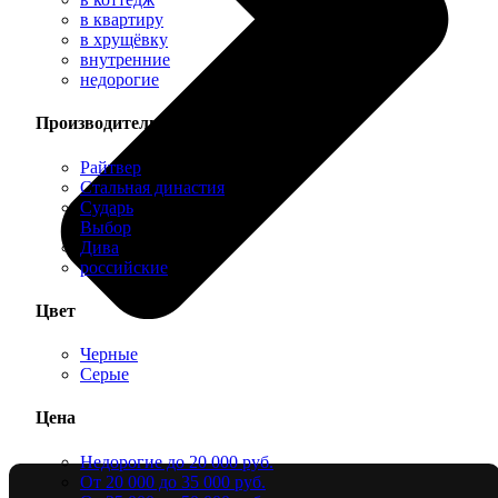
в квартиру
в хрущёвку
внутренние
недорогие
Производитель
Райтвер
Стальная династия
Сударь
Выбор
Дива
российские
Цвет
Черные
Серые
Цена
Недорогие до 20 000 руб.
От 20 000 до 35 000 руб.