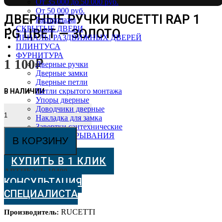
От 35 000 до 50 000 руб.
От 50 000 руб.
ДВЕРНЫЕ РУЧКИ RUCETTI RAP 1
Распродажа
СКРЫТЫЕ ДВЕРИ
PG ЦВЕТ — ЗОЛОТО
ПЕНАЛЫ РАЗДВИЖНЫХ ДВЕРЕЙ
ПЛИНТУСА
ФУРНИТУРА
1 100
₽
Дверные ручки
Дверные замки
Дверные петли
Петли скрытого монтажа
Упоры дверные
Количество
Доводчики дверные
товара
Накладка для замка
Дверные
Завертки сантехнические
ручки
СИСТЕМЫ ОТКРЫВАНИЯ
В КОРЗИНУ
Rucetti
RAP
КУПИТЬ В 1 КЛИК
1
PG
АРТИКУЛ:
10400
Цвет
КОНСУЛЬТАЦИЯ
-
СПЕЦИАЛИСТА
Золото
RUCETTI
Производитель: