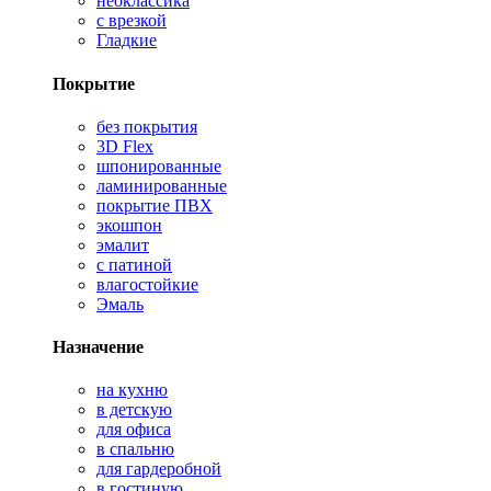
неоклассика
с врезкой
Гладкие
Покрытие
без покрытия
3D Flex
шпонированные
ламинированные
покрытие ПВХ
экошпон
эмалит
с патиной
влагостойкие
Эмаль
Назначение
на кухню
в детскую
для офиса
в спальню
для гардеробной
в гостиную