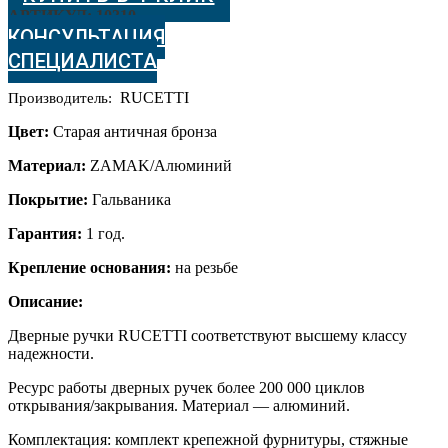
1
АРТИКУЛ:
10310
OMB
КОНСУЛЬТАЦИЯ
Цвет
СПЕЦИАЛИСТА
-
старая
RUCETTI
Производитель:
античная
бронза
Цвет:
Cтарая античная бронза
Материал:
ZAMAK/Алюминий
Покрытие:
Гальваника
Гарантия:
1 год.
Крепление основания:
на резьбе
Описание:
Дверные ручки RUCETTI соответствуют высшему классу
надежности.
Ресурс работы дверных ручек более 200 000 циклов
открывания/закрывания. Материал — алюминий.
Комплектация: комплект крепежной фурнитуры, стяжные