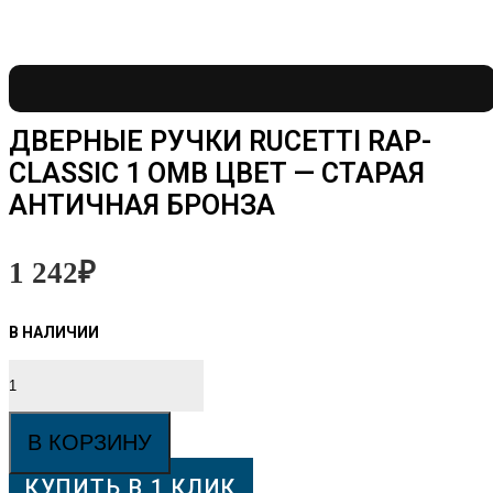
ДВЕРНЫЕ РУЧКИ RUCETTI RAP-
CLASSIC 1 OMB ЦВЕТ — СТАРАЯ
АНТИЧНАЯ БРОНЗА
1 242
₽
Количество
товара
Дверные
ручки
В КОРЗИНУ
Rucetti
RAP-
КУПИТЬ В 1 КЛИК
CLASSIC