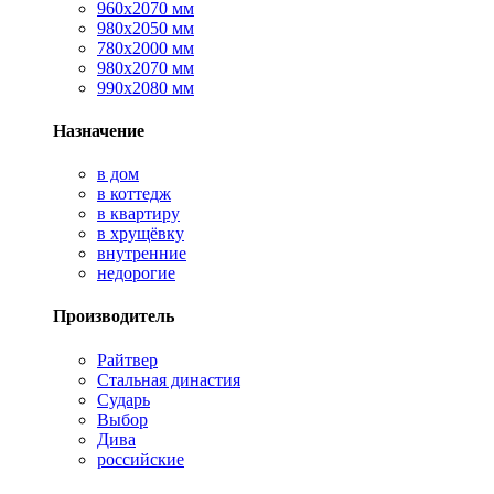
960х2070 мм
980х2050 мм
780х2000 мм
980х2070 мм
990х2080 мм
Назначение
в дом
в коттедж
в квартиру
в хрущёвку
внутренние
недорогие
Производитель
Райтвер
Стальная династия
Сударь
Выбор
Дива
российские