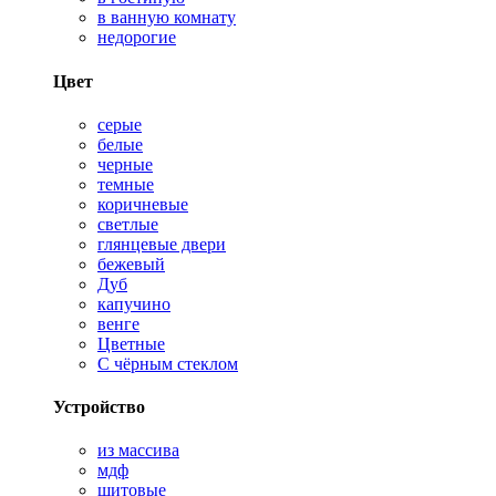
в ванную комнату
недорогие
Цвет
серые
белые
черные
темные
коричневые
светлые
глянцевые двери
бежевый
Дуб
капучино
венге
Цветные
С чёрным стеклом
Устройство
из массива
мдф
щитовые