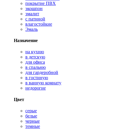
покрытие ПВХ
экошпон
эмалит
с патиной
влагостойкие
Эмаль
Назначение
на кухню
в детскую
для офиса
в спальню
для гардеробной
в гостиную
в ванную комнату
недорогие
Цвет
серые
белые
черные
темные