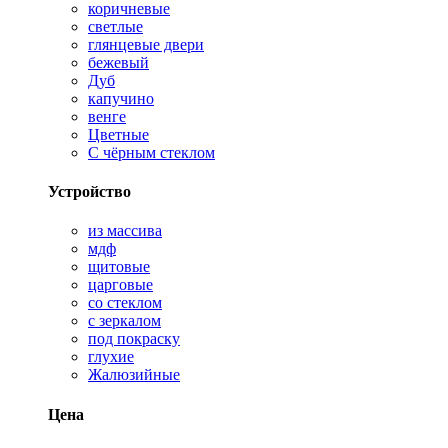
коричневые
светлые
глянцевые двери
бежевый
Дуб
капучино
венге
Цветные
С чёрным стеклом
Устройство
из массива
мдф
щитовые
царговые
со стеклом
с зеркалом
под покраску
глухие
Жалюзийные
Цена