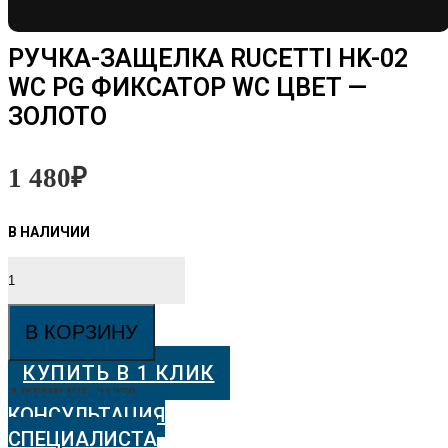
РУЧКА-ЗАЩЕЛКА RUCETTI HK-02
WC PG ФИКСАТОР WC ЦВЕТ —
ЗОЛОТО
1 480
₽
Количество
товара
Ручка-
защелка
В КОРЗИНУ
Rucetti
HK-
КУПИТЬ В 1 КЛИК
02
WC
АРТИКУЛ:
21278
PG
КОНСУЛЬТАЦИЯ
Фиксатор
СПЕЦИАЛИСТА
WC