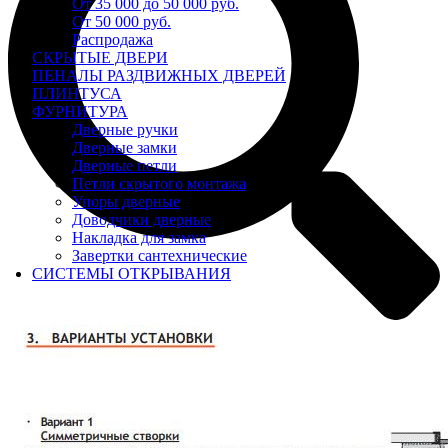
От 35 000 до 50 000 руб.
От 50 000 руб.
Распродажа
СКРЫТЫЕ ДВЕРИ
ПЕНАЛЫ РАЗДВИЖНЫХ ДВЕРЕЙ
ПЛИНТУСА
ФУРНИТУРА
Дверные ручки
Дверные замки
Дверные петли
Петли скрытого монтажа
Упоры дверные
Доводчики дверные
Накладка для замка
Завертки сантехнические
СИСТЕМЫ ОТКРЫВАНИЯ