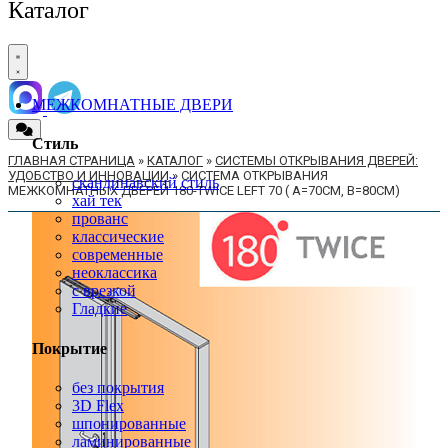
Каталог
МЕЖКОМНАТНЫЕ ДВЕРИ
Стиль
ГЛАВНАЯ СТРАНИЦА
»
КАТАЛОГ
»
СИСТЕМЫ ОТКРЫВАНИЯ ДВЕРЕЙ:
УДОБСТВО И ИННОВАЦИИ
»
СИСТЕМА ОТКРЫВАНИЯ
скандинавский стиль
МЕЖКОМНАТНЫХ ДВЕРЕЙ 180-TWICE LEFT 70 ( A=70СМ, B=80СМ)
хай тек
прованс
классические
современные
неоклассика
с врезкой
Гладкие
Покрытие
без покрытия
3D Flex
шпонированные
ламинированные