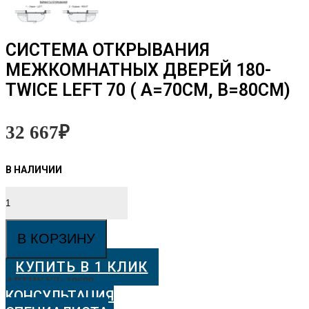
СИСТЕМА ОТКРЫВАНИЯ
МЕЖКОМНАТНЫХ ДВЕРЕЙ 180-
TWICE LEFT 70 ( A=70СМ, B=80СМ)
32 667
₽
Количество
товара
СИСТЕМА
ОТКРЫВАНИЯ
В КОРЗИНУ
МЕЖКОМНАТНЫХ
ДВЕРЕЙ
КУПИТЬ В 1 КЛИК
180-
TWICE
АРТИКУЛ:
10699
LEFT
КОНСУЛЬТАЦИЯ
70