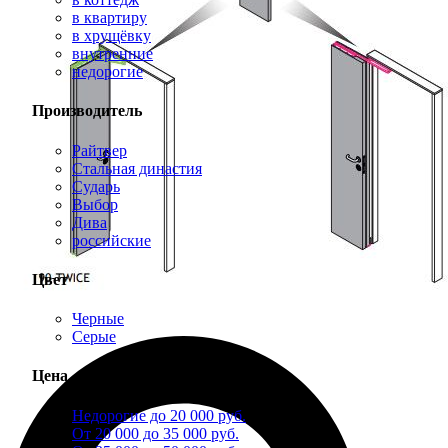
в квартиру
в хрущёвку
внутренние
недорогие
Производитель
Райтвер
Стальная династия
Сударь
Выбор
Дива
российские
Цвет
Черные
Серые
Цена
Недорогие до 20 000 руб.
От 20 000 до 35 000 руб.