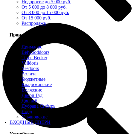
Недорогие до 5 000 руб.
От 5 000 до 8 000 руб.
От 8 000 до 15 000 руб.
От 15 000 руб.
Распродажа
Производители
Дримдорс
Belwooddoors
Turen Becker
Velldoris
Yesdoors
Аэлита
Бюджетные
Владимирские
Волжские
Двери Гуд
ДвериЯ
Дубрава Сибирь
Лорд
Ульяновские
ВХОДНЫЕ ДВЕРИ
Устройство