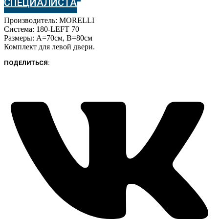
СПЕЦИАЛИСТА
(
A=70см,
Производитель: MORELLI
B=80см)
Система: 180-LEFT 70
Размеры: A=70см, B=80см
Комплект для левой двери.
ПОДЕЛИТЬСЯ: