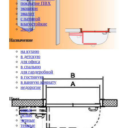
покрытие ПВХ
экошпон
эмалит
с патиной
влагостойкие
Эмаль
Назначение
на кухню
в детскую
для офиса
в спальню
для гардеробной
в гостиную
в ванную комнату
недорогие
Цвет
серые
белые
черные
темные