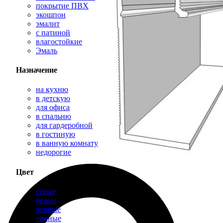
покрытие ПВХ
экошпон
эмалит
с патиной
влагостойкие
Эмаль
Назначение
на кухню
в детскую
для офиса
в спальню
для гардеробной
в гостиную
в ванную комнату
недорогие
Цвет
серые
белые
черные
темные