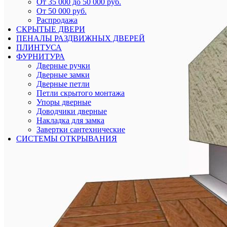
От 35 000 до 50 000 руб.
От 50 000 руб.
Распродажа
СКРЫТЫЕ ДВЕРИ
ПЕНАЛЫ РАЗДВИЖНЫХ ДВЕРЕЙ
ПЛИНТУСА
ФУРНИТУРА
Дверные ручки
Дверные замки
Дверные петли
Петли скрытого монтажа
Упоры дверные
Доводчики дверные
Накладка для замка
Завертки сантехнические
СИСТЕМЫ ОТКРЫВАНИЯ