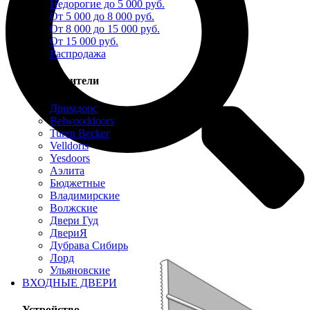
Недорогие до 5 000 руб.
От 5 000 до 8 000 руб.
От 8 000 до 15 000 руб.
От 15 000 руб.
Распродажа
Производители
Дримдорс
Belwooddoors
Turen Becker
Velldoris
Yesdoors
Аэлита
Бюджетные
Владимирские
Волжские
Двери Гуд
ДвериЯ
Дубрава Сибирь
Лорд
Ульяновские
ВХОДНЫЕ ДВЕРИ
Устройство