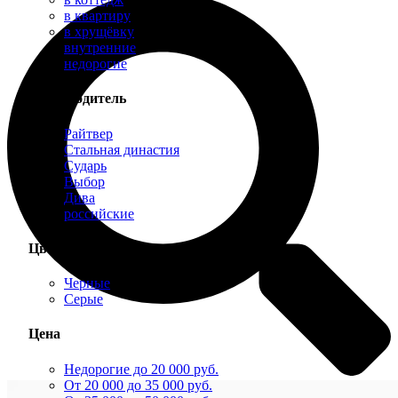
в квартиру
в хрущёвку
внутренние
недорогие
Производитель
Райтвер
Стальная династия
Сударь
Выбор
Дива
российские
Цвет
Черные
Серые
Цена
Недорогие до 20 000 руб.
От 20 000 до 35 000 руб.