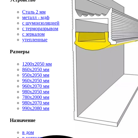
Сталь 2 мм
металл - мдф
с шумоизоляцией
с терморазрывом
с зеркалом
утепленные
Размеры
1200х2050 мм
860х2050 мм
950х2050 мм
960х2050 мм
960х2070 мм
980х2050 мм
780х2000 мм
980х2070 мм
990х2080 мм
Назначение
в дом
в коттедж