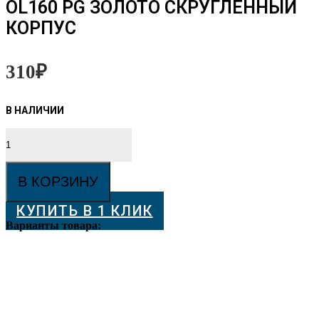
OL160 PG ЗОЛОТО СКРУГЛЕННЫЙ
КОРПУС
310
₽
Количество
товара
Торцевой
шпингалет
В КОРЗИНУ
MORELLI
OL160
КУПИТЬ В 1 КЛИК
PG
золото
Варианты товара:
скругленный
корпус