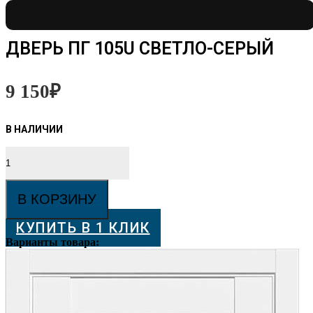
ДВЕРЬ ПГ 105U CВЕТЛО-СЕРЫЙ
9 150
₽
Количество
товара
Дверь
ПГ
В КОРЗИНУ
105U
cветло-
КУПИТЬ В 1 КЛИК
серый
Варианты товара: