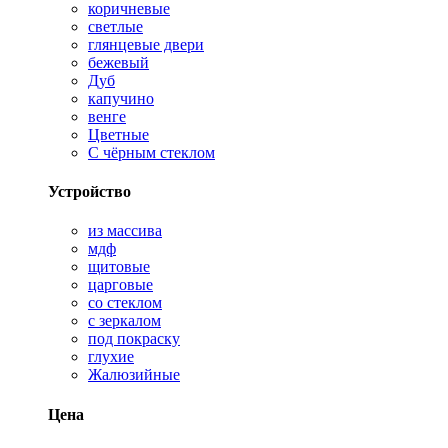
коричневые
светлые
глянцевые двери
бежевый
Дуб
капучино
венге
Цветные
С чёрным стеклом
Устройство
из массива
мдф
щитовые
царговые
со стеклом
с зеркалом
под покраску
глухие
Жалюзийные
Цена