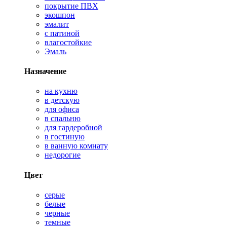
покрытие ПВХ
экошпон
эмалит
с патиной
влагостойкие
Эмаль
Назначение
на кухню
в детскую
для офиса
в спальню
для гардеробной
в гостиную
в ванную комнату
недорогие
Цвет
серые
белые
черные
темные