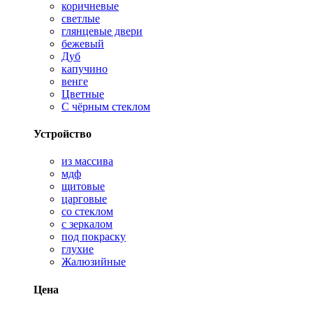
коричневые
светлые
глянцевые двери
бежевый
Дуб
капучино
венге
Цветные
С чёрным стеклом
Устройство
из массива
мдф
щитовые
царговые
со стеклом
с зеркалом
под покраску
глухие
Жалюзийные
Цена