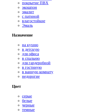
покрытие ПВХ
экошпон
эмалит
с патиной
влагостойкие
Эмаль
Назначение
на кухню
в детскую
для офиса
в спальню
для гардеробной
в гостиную
в ванную комнату
недорогие
Цвет
серые
белые
черные
темные