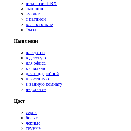
покрытие ПВХ
экошпон
эмалит
с патиной
влагостойкие
Эмаль
Назначение
на кухню
в детскую
для офиса
в спальню
для гардеробной
в гостиную
в ванную комнату
недорогие
Цвет
серые
белые
черные
темные