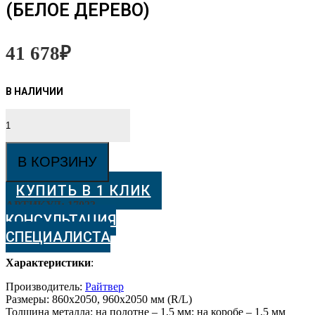
(БЕЛОЕ ДЕРЕВО)
41 678
₽
Количество
товара
ВХОДНЫЕ
ДВЕРИ
В КОРЗИНУ
Т-
ЛЮКС
КУПИТЬ В 1 КЛИК
Z
(Белое
АРТИКУЛ:
17023
дерево)
КОНСУЛЬТАЦИЯ
СПЕЦИАЛИСТА
Характеристики
:
Производитель:
Райтвер
Размеры: 860х2050, 960х2050 мм (R/L)
Толщина металла: на полотне – 1,5 мм; на коробе – 1,5 мм