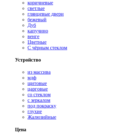
коричневые
светлые
глянцевые двери
бежевый
Дуб
капучино
венге
Цветные
С чёрным стеклом
Устройство
из массива
мдф
щитовые
царговые
со стеклом
с зеркалом
под покраску
глухие
Жалюзийные
Цена