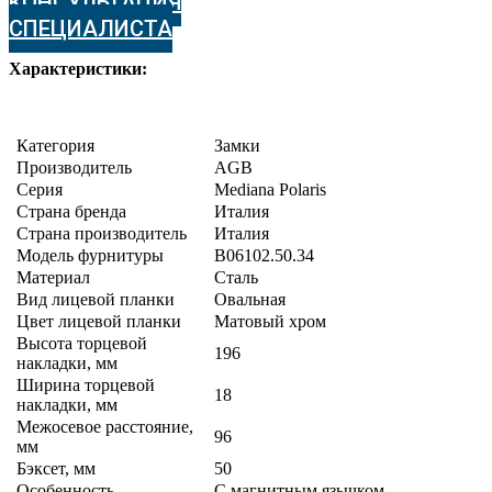
КОНСУЛЬТАЦИЯ
СПЕЦИАЛИСТА
Характеристики:
Категория
Замки
Производитель
AGB
Серия
Mediana Polaris
Страна бренда
Италия
Страна производитель
Италия
Модель фурнитуры
B06102.50.34
Материал
Сталь
Вид лицевой планки
Овальная
Цвет лицевой планки
Матовый хром
Высота торцевой
196
накладки, мм
Ширина торцевой
18
накладки, мм
Межосевое расстояние,
96
мм
Бэксет, мм
50
Особенность
С магнитным язычком