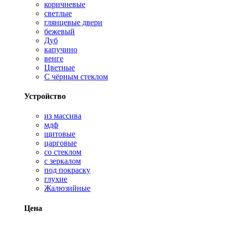
коричневые
светлые
глянцевые двери
бежевый
Дуб
капучино
венге
Цветные
С чёрным стеклом
Устройство
из массива
мдф
щитовые
царговые
со стеклом
с зеркалом
под покраску
глухие
Жалюзийные
Цена