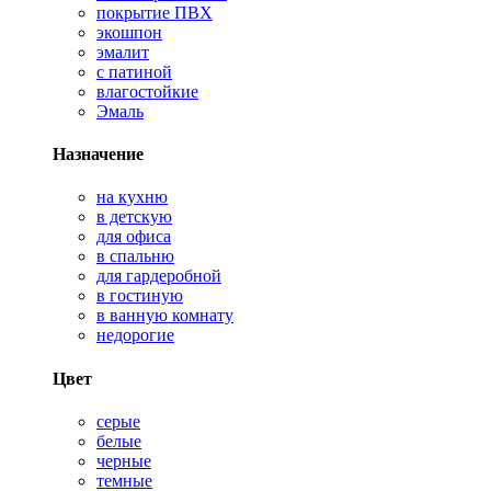
покрытие ПВХ
экошпон
эмалит
с патиной
влагостойкие
Эмаль
Назначение
на кухню
в детскую
для офиса
в спальню
для гардеробной
в гостиную
в ванную комнату
недорогие
Цвет
серые
белые
черные
темные