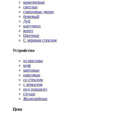
коричневые
светлые
глянцевые двери
бежевый
Дуб
капучино
венге
Цветные
С чёрным стеклом
Устройство
из массива
мдф
щитовые
царговые
со стеклом
с зеркалом
под покраску
глухие
Жалюзийные
Цена