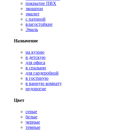
покрытие ПВХ
экошпон
эмалит
с патиной
влагостойкие
Эмаль
Назначение
на кухню
в детскую
для офиса
в спальню
для гардеробной
в гостиную
в ванную комнату
недорогие
Цвет
серые
белые
черные
темные