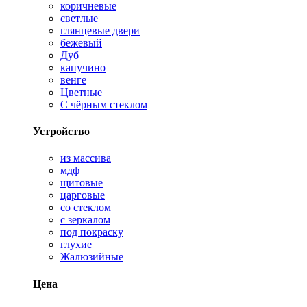
коричневые
светлые
глянцевые двери
бежевый
Дуб
капучино
венге
Цветные
С чёрным стеклом
Устройство
из массива
мдф
щитовые
царговые
со стеклом
с зеркалом
под покраску
глухие
Жалюзийные
Цена