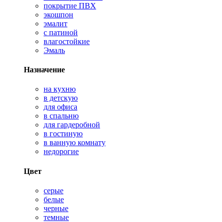
покрытие ПВХ
экошпон
эмалит
с патиной
влагостойкие
Эмаль
Назначение
на кухню
в детскую
для офиса
в спальню
для гардеробной
в гостиную
в ванную комнату
недорогие
Цвет
серые
белые
черные
темные