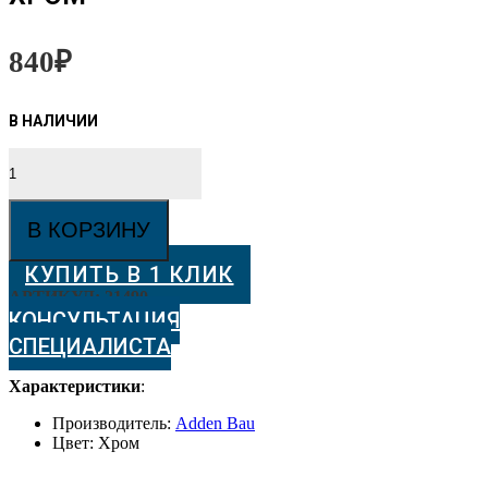
840
₽
Количество
товара
Завертка
сантехническая
В КОРЗИНУ
ADDEN
BAU
КУПИТЬ В 1 КЛИК
WC
SR-
АРТИКУЛ:
21490
003
КОНСУЛЬТАЦИЯ
CHROME
СПЕЦИАЛИСТА
Хром
Характеристики
:
Производитель:
Adden Bau
Цвет: Хром