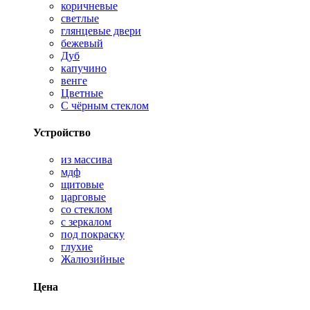
коричневые
светлые
глянцевые двери
бежевый
Дуб
капучино
венге
Цветные
С чёрным стеклом
Устройство
из массива
мдф
щитовые
царговые
со стеклом
с зеркалом
под покраску
глухие
Жалюзийные
Цена