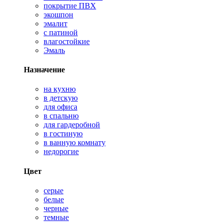
покрытие ПВХ
экошпон
эмалит
с патиной
влагостойкие
Эмаль
Назначение
на кухню
в детскую
для офиса
в спальню
для гардеробной
в гостиную
в ванную комнату
недорогие
Цвет
серые
белые
черные
темные