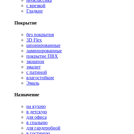
неоклассика
с врезкой
Гладкие
Покрытие
без покрытия
3D Flex
шпонированные
ламинированные
покрытие ПВХ
экошпон
эмалит
с патиной
влагостойкие
Эмаль
Назначение
на кухню
в детскую
для офиса
в спальню
для гардеробной
в гостиную