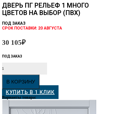
ДВЕРЬ ПГ РЕЛЬЕФ 1 МНОГО
ЦВЕТОВ НА ВЫБОР (ПВХ)
ПОД ЗАКАЗ
CРОК ПОСТАВКИ:
20 АВГУСТА
30 105
₽
Количество
товара
Дверь
ПГ
В КОРЗИНУ
Рельеф
1
КУПИТЬ В 1 КЛИК
МНОГО
ЦВЕТОВ
Варианты товара:
НА
ВЫБОР
(ПВХ)