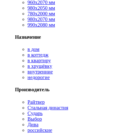
960х2070 мм
980х2050 мм
780х2000 мм
980х2070 мм
990х2080 мм
Назначение
в дом
в коттедж
в квартиру
в хрущёвку
внутренние
недорогие
Производитель
Райтвер
Стальная династия
Сударь
Выбор
Дива
российские