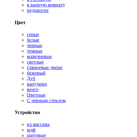
в ванную комнату
недорогие
Цвет
серые
белые
черные
темные
коричневые
светлые
глянцевые двери
бежевый
Дуб
капучино
венге
Цветные
С чёрным стеклом
Устройство
из массива
мдф
щитовые