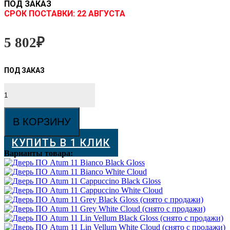
ПОД ЗАКАЗ
CРОК ПОСТАВКИ:
22 АВГУСТА
5 802
₽
Количество
товара
Дверь
ПО
В КОРЗИНУ
Atum
11
КУПИТЬ В 1 КЛИК
Cappuccino
White
Варианты товара:
Cloud