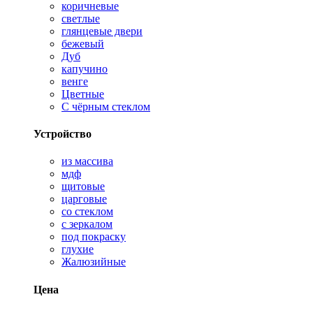
коричневые
светлые
глянцевые двери
бежевый
Дуб
капучино
венге
Цветные
С чёрным стеклом
Устройство
из массива
мдф
щитовые
царговые
со стеклом
с зеркалом
под покраску
глухие
Жалюзийные
Цена