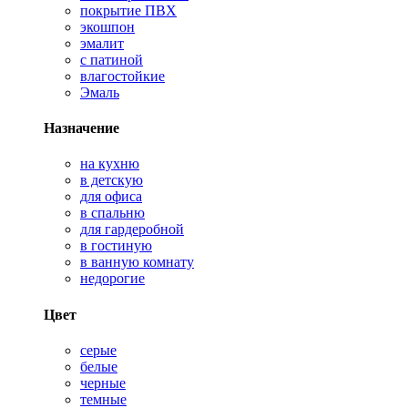
покрытие ПВХ
экошпон
эмалит
с патиной
влагостойкие
Эмаль
Назначение
на кухню
в детскую
для офиса
в спальню
для гардеробной
в гостиную
в ванную комнату
недорогие
Цвет
серые
белые
черные
темные