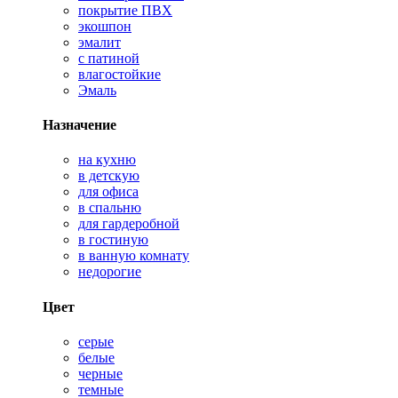
покрытие ПВХ
экошпон
эмалит
с патиной
влагостойкие
Эмаль
Назначение
на кухню
в детскую
для офиса
в спальню
для гардеробной
в гостиную
в ванную комнату
недорогие
Цвет
серые
белые
черные
темные