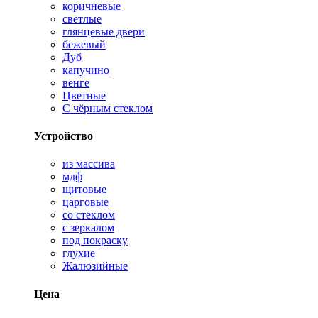
коричневые
светлые
глянцевые двери
бежевый
Дуб
капучино
венге
Цветные
С чёрным стеклом
Устройство
из массива
мдф
щитовые
царговые
со стеклом
с зеркалом
под покраску
глухие
Жалюзийные
Цена