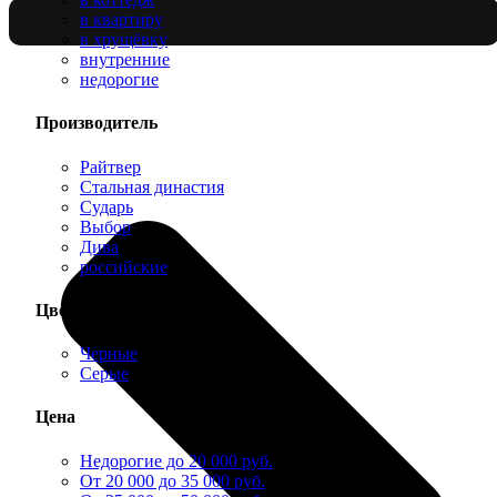
в квартиру
в хрущёвку
внутренние
недорогие
Производитель
Райтвер
Стальная династия
Сударь
Выбор
Дива
российские
Цвет
Черные
Серые
Цена
Недорогие до 20 000 руб.
От 20 000 до 35 000 руб.