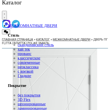
Каталог
МЕЖКОМНАТНЫЕ ДВЕРИ
Стиль
ГЛАВНАЯ СТРАНИЦА
»
КАТАЛОГ
»
МЕЖКОМНАТНЫЕ ДВЕРИ
»
ДВЕРЬ ПГ
FLITTA (ФЛИТТА) POLAR ЭМАЛЬ
скандинавский стиль
хай тек
прованс
классические
современные
неоклассика
с врезкой
Гладкие
Покрытие
без покрытия
3D Flex
шпонированные
ламинированные