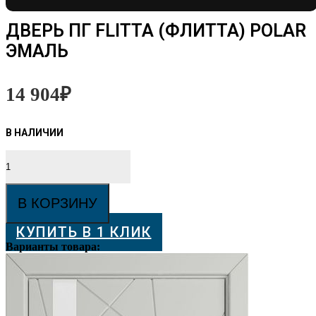
ДВЕРЬ ПГ FLITTA (ФЛИТТА) POLAR
ЭМАЛЬ
14 904
₽
Количество
товара
Дверь
ПГ
В КОРЗИНУ
FLITTA
(ФЛИТТА)
КУПИТЬ В 1 КЛИК
POLAR
эмаль
Варианты товара: