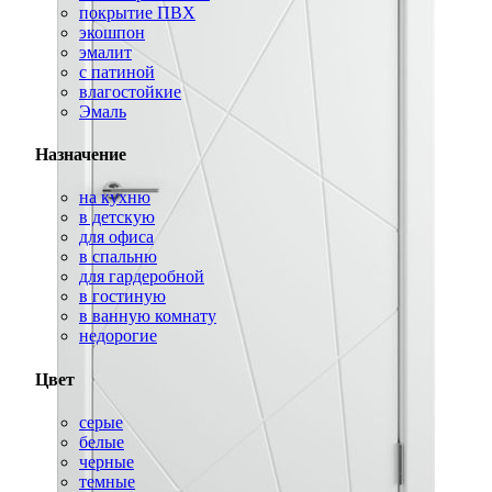
покрытие ПВХ
экошпон
эмалит
с патиной
влагостойкие
Эмаль
Назначение
на кухню
в детскую
для офиса
в спальню
для гардеробной
в гостиную
в ванную комнату
недорогие
Цвет
серые
белые
черные
темные