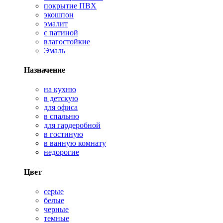
покрытие ПВХ
экошпон
эмалит
с патиной
влагостойкие
Эмаль
Назначение
на кухню
в детскую
для офиса
в спальню
для гардеробной
в гостиную
в ванную комнату
недорогие
Цвет
серые
белые
черные
темные