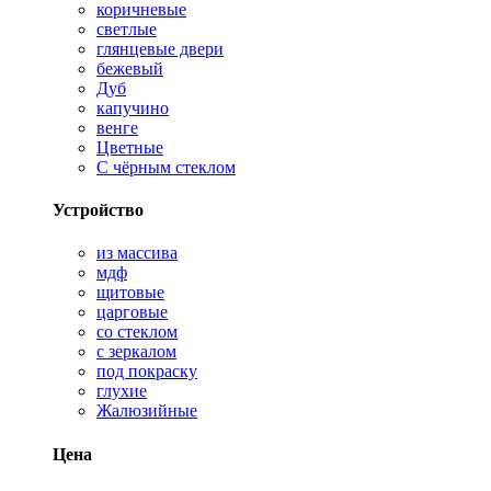
коричневые
светлые
глянцевые двери
бежевый
Дуб
капучино
венге
Цветные
С чёрным стеклом
Устройство
из массива
мдф
щитовые
царговые
со стеклом
с зеркалом
под покраску
глухие
Жалюзийные
Цена