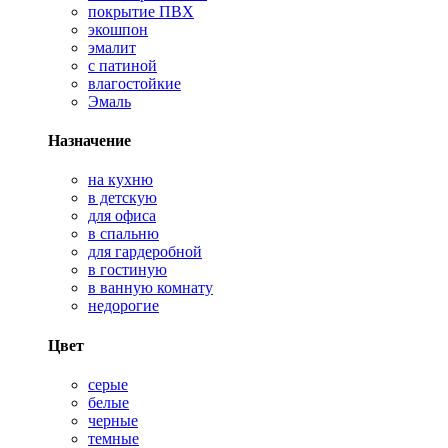
покрытие ПВХ
экошпон
эмалит
с патиной
влагостойкие
Эмаль
Назначение
на кухню
в детскую
для офиса
в спальню
для гардеробной
в гостиную
в ванную комнату
недорогие
Цвет
серые
белые
черные
темные