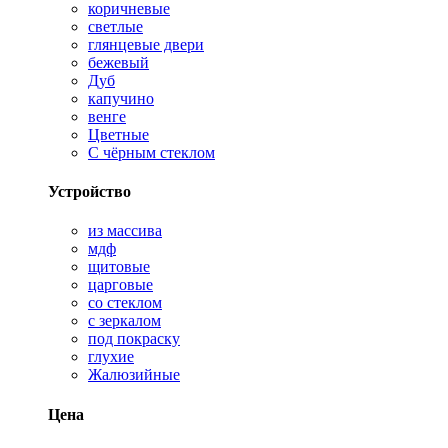
коричневые
светлые
глянцевые двери
бежевый
Дуб
капучино
венге
Цветные
С чёрным стеклом
Устройство
из массива
мдф
щитовые
царговые
со стеклом
с зеркалом
под покраску
глухие
Жалюзийные
Цена