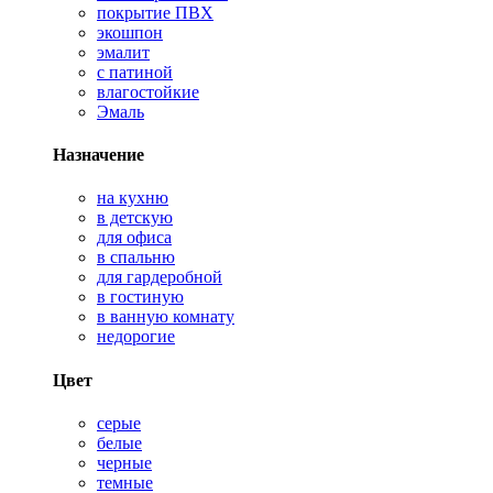
покрытие ПВХ
экошпон
эмалит
с патиной
влагостойкие
Эмаль
Назначение
на кухню
в детскую
для офиса
в спальню
для гардеробной
в гостиную
в ванную комнату
недорогие
Цвет
серые
белые
черные
темные