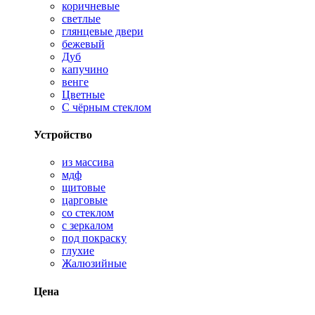
коричневые
светлые
глянцевые двери
бежевый
Дуб
капучино
венге
Цветные
С чёрным стеклом
Устройство
из массива
мдф
щитовые
царговые
со стеклом
с зеркалом
под покраску
глухие
Жалюзийные
Цена