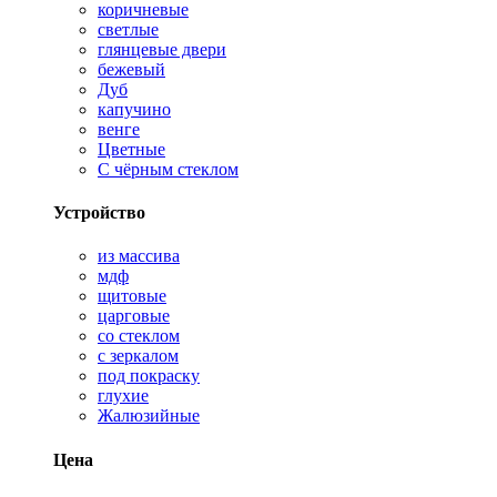
коричневые
светлые
глянцевые двери
бежевый
Дуб
капучино
венге
Цветные
С чёрным стеклом
Устройство
из массива
мдф
щитовые
царговые
со стеклом
с зеркалом
под покраску
глухие
Жалюзийные
Цена