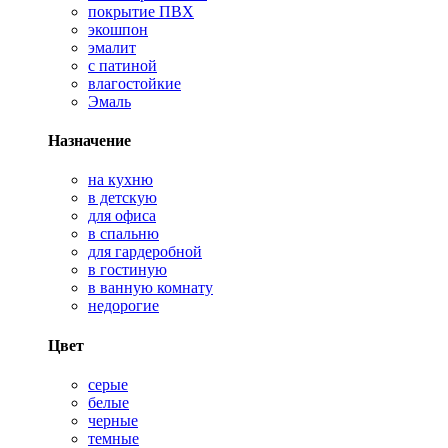
покрытие ПВХ
экошпон
эмалит
с патиной
влагостойкие
Эмаль
Назначение
на кухню
в детскую
для офиса
в спальню
для гардеробной
в гостиную
в ванную комнату
недорогие
Цвет
серые
белые
черные
темные