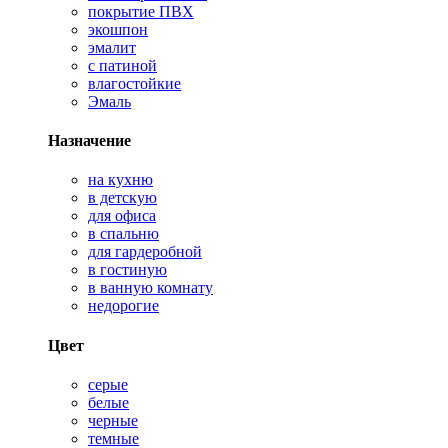
покрытие ПВХ
экошпон
эмалит
с патиной
влагостойкие
Эмаль
Назначение
на кухню
в детскую
для офиса
в спальню
для гардеробной
в гостиную
в ванную комнату
недорогие
Цвет
серые
белые
черные
темные