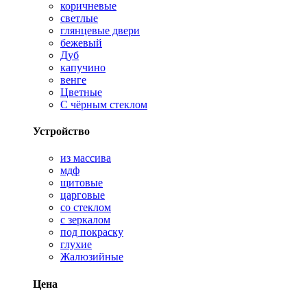
коричневые
светлые
глянцевые двери
бежевый
Дуб
капучино
венге
Цветные
С чёрным стеклом
Устройство
из массива
мдф
щитовые
царговые
со стеклом
с зеркалом
под покраску
глухие
Жалюзийные
Цена