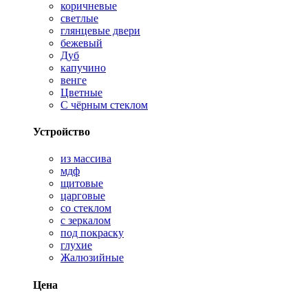
коричневые
светлые
глянцевые двери
бежевый
Дуб
капучино
венге
Цветные
С чёрным стеклом
Устройство
из массива
мдф
щитовые
царговые
со стеклом
с зеркалом
под покраску
глухие
Жалюзийные
Цена