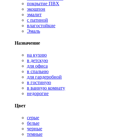
покрытие ПВХ
экошпон
эмалит
с патиной
влагостойкие
Эмаль
Назначение
на кухню
в детскую
для офиса
в спальню
для гардеробной
в гостиную
в ванную комнату
недорогие
Цвет
серые
белые
черные
темные