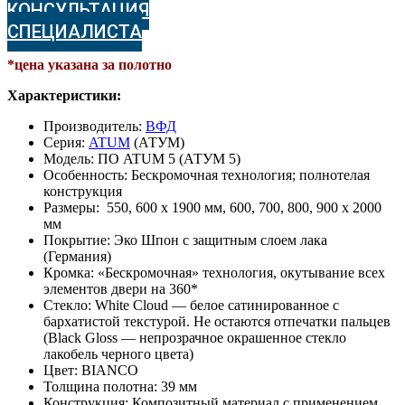
КОНСУЛЬТАЦИЯ
СПЕЦИАЛИСТА
*цена указана за полотно
Характеристики:
Производитель:
ВФД
Серия:
ATUM
(АТУМ)
Модель: ПО ATUM 5 (АТУМ 5)
Особенность: Бескромочная технология; полнотелая
конструкция
Размеры: 550, 600 х 1900 мм, 600, 700, 800, 900 х 2000
мм
Покрытие: Эко Шпон с защитным слоем лака
(Германия)
Кромка: «Бескромочная» технология, окутывание всех
элементов двери на 360*
Стекло: White Cloud — белое сатинированное с
бархатистой текстурой. Не остаются отпечатки пальцев
(Black Gloss — непрозрачное окрашенное стекло
лакобель черного цвета)
Цвет: BIANCO
Толщина полотна: 39 мм
Конструкция: Композитный материал с применением