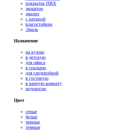
покрытие ПВХ
экошпон
эмалит
с патиной
влагостойкие
Эмаль
Назначение
на кухню
в детскую
для офиса
в спальню
для гардеробной
в гостиную
в ванную комнату
недорогие
Цвет
серые
белые
черные
темные