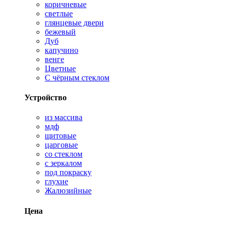
коричневые
светлые
глянцевые двери
бежевый
Дуб
капучино
венге
Цветные
С чёрным стеклом
Устройство
из массива
мдф
щитовые
царговые
со стеклом
с зеркалом
под покраску
глухие
Жалюзийные
Цена