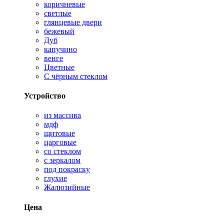
коричневые
светлые
глянцевые двери
бежевый
Дуб
капучино
венге
Цветные
С чёрным стеклом
Устройство
из массива
мдф
щитовые
царговые
со стеклом
с зеркалом
под покраску
глухие
Жалюзийные
Цена