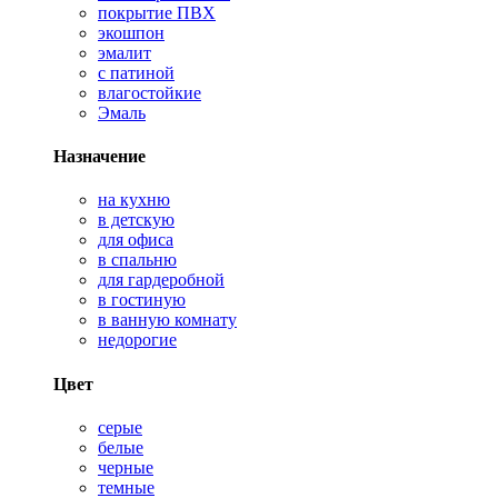
покрытие ПВХ
экошпон
эмалит
с патиной
влагостойкие
Эмаль
Назначение
на кухню
в детскую
для офиса
в спальню
для гардеробной
в гостиную
в ванную комнату
недорогие
Цвет
серые
белые
черные
темные